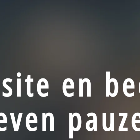
ite en be
even pauz