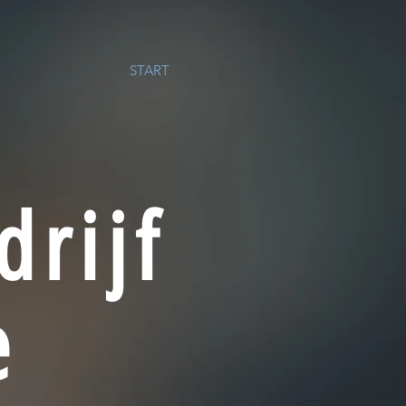
START
drijf
e