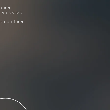
iten
gestopt
eratien