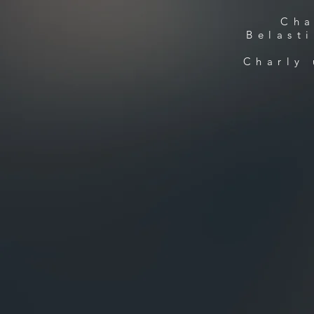
Cha
Belast
Charly 