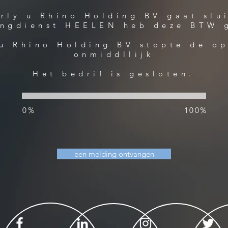
rly u Rhino Holding BV gaat slu
ingdienst HEELEN heb deze BTW 
u Rhino Holding BV stopte de op
onmiddllijk
Het bedrif is gesloten.
0%
100%
een melding ontvangen